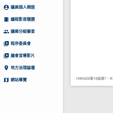
account_circle
議員個人頻道
local_movies
議程影音隨選
group
議案分組審查
video_library
程序委員會
video_library
議會宣導影片
location_on
地方治理論壇
1090429第19屆第7
map
網站導覽