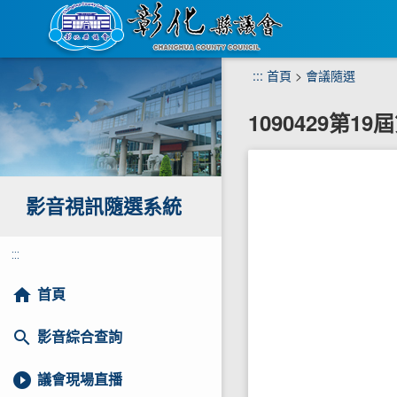
跳
:::
首頁
>
會議隨選
到
主
1090429第1
要
內
容
區
塊
影音視訊隨選系統
:::
home
首頁
search
影音綜合查詢
play_circle_filled
議會現場直播