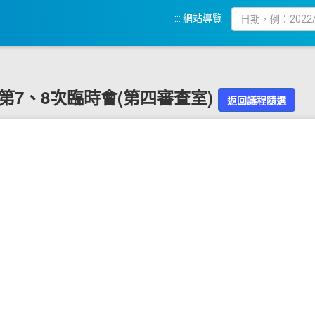
:::
網站導覽
9屆第7、8次臨時會(第四審查室)
返回議程隨選