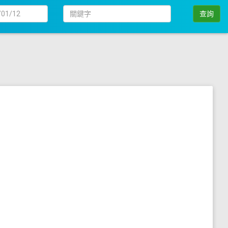
日
關
查詢
期
鍵
字