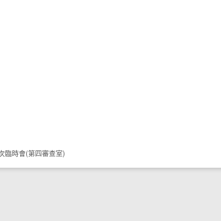
、8次臨時會(第四審查室)