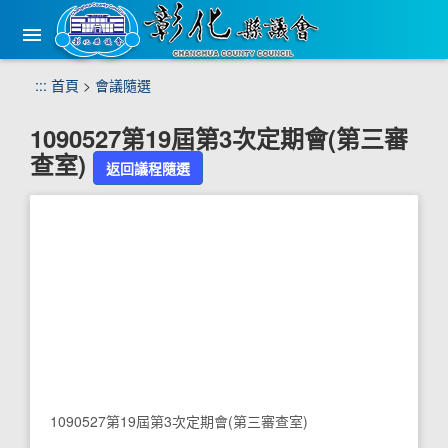
手
機
版
選
跳
:::
首頁
>
會議隨選
單
到
主
1090527第19屆第3次定期會(第三審
要
查室)
內
返回議程隨選
容
區
塊
1090527第19屆第3次定期會(第三審查室)