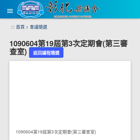
手
機
版
選
跳
:::
首頁
>
會議隨選
單
到
主
1090604第19屆第3次定期會(第三審
要
查室)
內
返回議程隨選
容
區
塊
1090604第19屆第3次定期會(第三審查室)