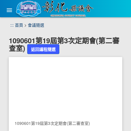
手
機
版
選
跳
:::
首頁
>
會議隨選
單
到
主
1090601第19屆第3次定期會(第二審
要
查室)
內
返回議程隨選
容
區
塊
1090601第19屆第3次定期會(第二審查室)