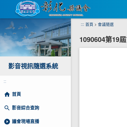
跳
:::
首頁
>
會議隨選
到
主
1090604第1
要
內
容
區
塊
影音視訊隨選系統
:::
home
首頁
search
影音綜合查詢
play_circle_filled
議會現場直播