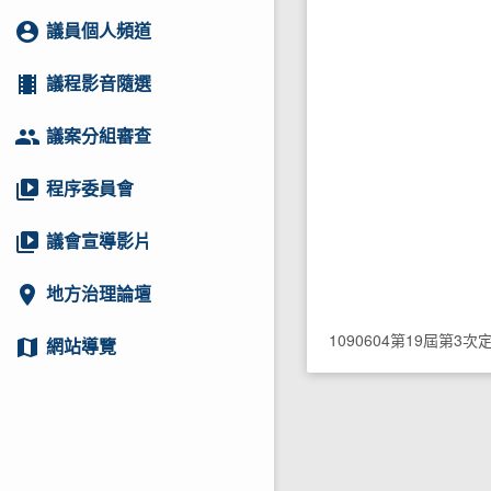
account_circle
議員個人頻道
local_movies
議程影音隨選
group
議案分組審查
video_library
程序委員會
video_library
議會宣導影片
location_on
地方治理論壇
1090604第19屆第3
map
網站導覽