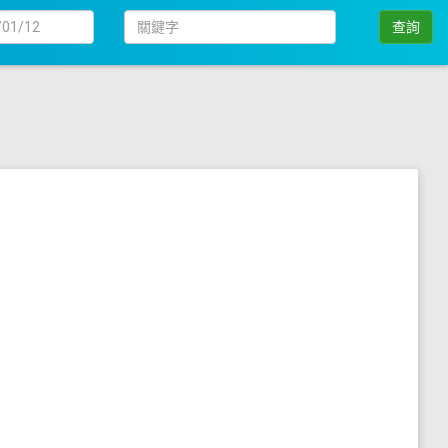
日
關
查詢
期
鍵
字