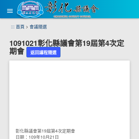
手
機
版
選
跳
:::
首頁
>
會議隨選
單
到
主
1091021彰化縣議會第19屆第4次定
要
期會
內
返回議程隨選
容
區
塊
彰化縣議會第19屆第4次定期會
日期：109年10月21日