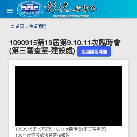
手
機
版
選
跳
:::
首頁
>
會議隨選
單
到
主
1090915第19屆第9.10.11次臨時會
要
(第三審查室-建設處)
內
返回議程隨選
容
區
塊
1090915第19屆第9.10.11次臨時會(第三審查室)
108年度建設處決算審核報告