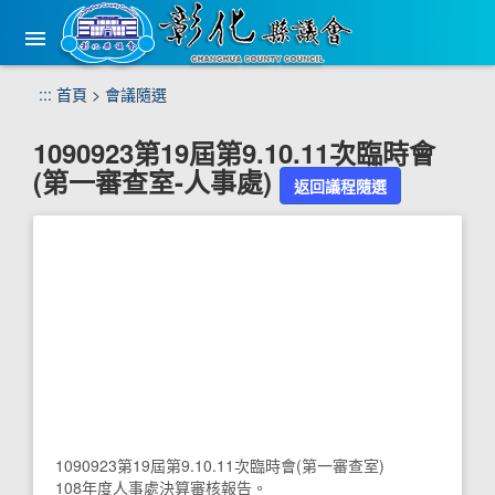
手
機
版
選
跳
:::
首頁
>
會議隨選
單
到
主
1090923第19屆第9.10.11次臨時會
要
(第一審查室-人事處)
內
返回議程隨選
容
區
塊
1090923第19屆第9.10.11次臨時會(第一審查室)
108年度人事處決算審核報告。