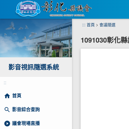
跳
:::
首頁
>
會議隨選
到
主
1091030彰
要
內
容
區
塊
影音視訊隨選系統
:::
home
首頁
search
影音綜合查詢
play_circle_filled
議會現場直播