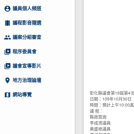
account_circle
議員個人頻道
local_movies
議程影音隨選
group
議案分組審查
video_library
程序委員會
video_library
議會宣導影片
location_on
地方治理論壇
彰化縣議會第19屆第4
map
網站導覽
日期：109年10月30日
時間：預計上午10:00
議 程：
縣政質詢
李成濟議員
黃盛祿議員