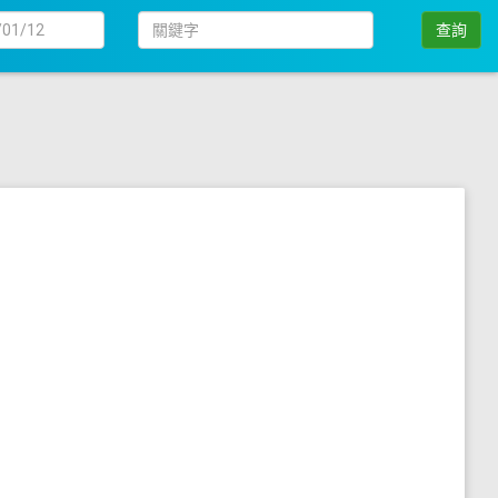
日
關
查詢
期
鍵
字