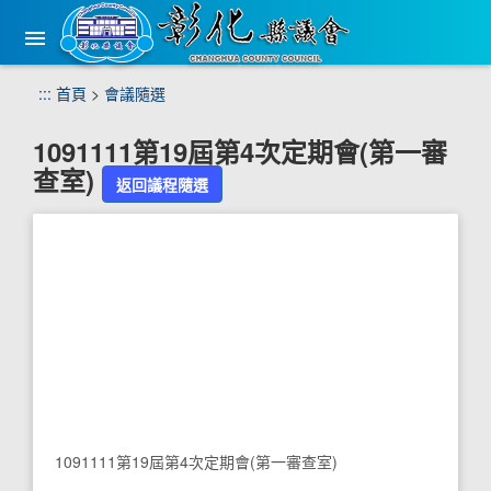
手
機
版
選
跳
:::
首頁
>
會議隨選
單
到
主
1091111第19屆第4次定期會(第一審
要
查室)
內
返回議程隨選
容
區
塊
1091111第19屆第4次定期會(第一審查室)