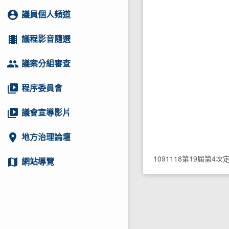
account_circle
議員個人頻道
local_movies
議程影音隨選
group
議案分組審查
video_library
程序委員會
video_library
議會宣導影片
location_on
地方治理論壇
1091118第19屆第4
map
網站導覽