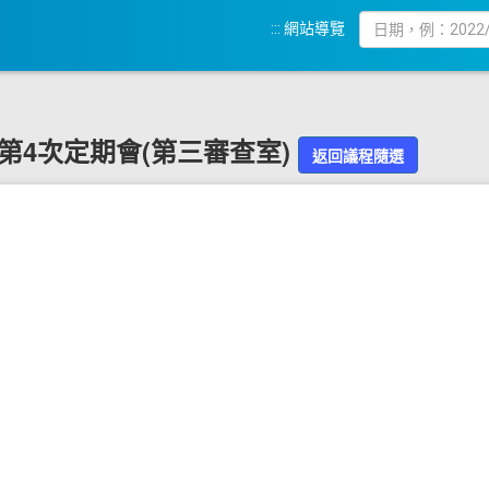
:::
網站導覽
9屆第4次定期會(第三審查室)
返回議程隨選