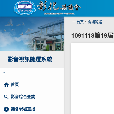
跳
:::
首頁
>
會議隨選
到
主
1091118第1
要
內
容
區
塊
影音視訊隨選系統
:::
home
首頁
search
影音綜合查詢
play_circle_filled
議會現場直播