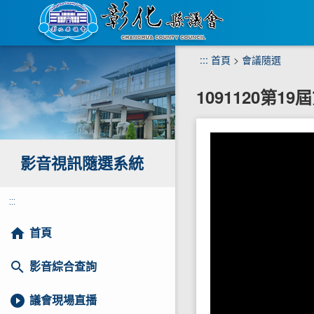
跳
:::
首頁
>
會議隨選
到
主
1091120第1
要
內
容
區
塊
影音視訊隨選系統
:::
home
首頁
search
影音綜合查詢
play_circle_filled
議會現場直播