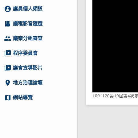
account_circle
議員個人頻道
local_movies
議程影音隨選
group
議案分組審查
video_library
程序委員會
video_library
議會宣導影片
location_on
地方治理論壇
1091120第19屆第4
map
網站導覽