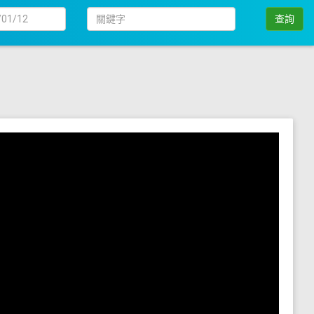
日
關
查詢
期
鍵
字