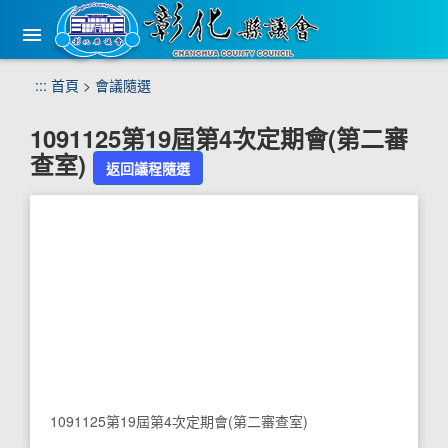
手
機
版
選
跳
:::
首頁
>
會議隨選
單
到
主
1091125第19屆第4次定期會(第二審
要
查室)
內
返回議程隨選
容
區
塊
1091125第19屆第4次定期會(第二審查室)