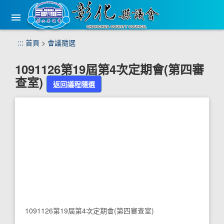
手
機
版
選
跳
:::
首頁
>
會議隨選
單
到
主
1091126第19屆第4次定期會(第四審
要
查室)
內
返回議程隨選
容
區
塊
1091126第19屆第4次定期會(第四審查室)