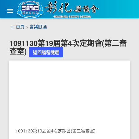
手
機
版
選
跳
:::
首頁
>
會議隨選
單
到
主
1091130第19屆第4次定期會(第二審
要
查室)
內
返回議程隨選
容
區
塊
1091130第19屆第4次定期會(第二審查室)