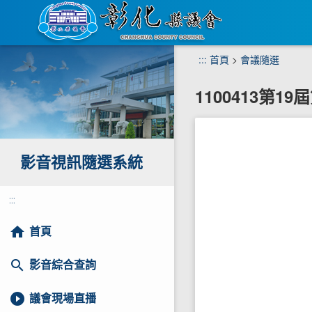
跳
:::
首頁
>
會議隨選
到
主
1100413第1
要
內
容
區
塊
影音視訊隨選系統
:::
home
首頁
search
影音綜合查詢
play_circle_filled
議會現場直播