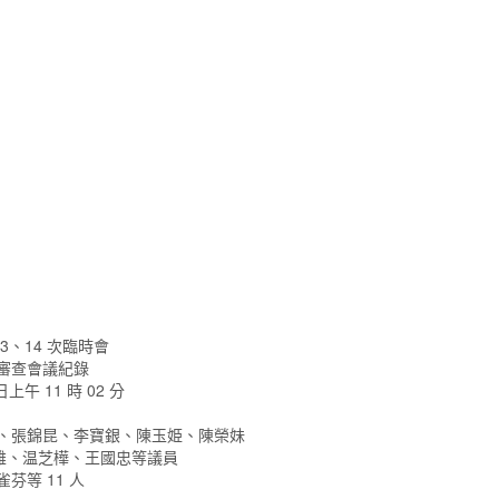
13、14 次臨時會
 次審查會議紀錄
日上午 11 時 02 分
芳、張錦昆、李寶銀、陳玉姫、陳榮妹
雄、温芝樺、王國忠等議員
芬等 11 人