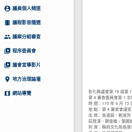
account_circle
議員個人頻道
local_movies
議程影音隨選
group
議案分組審查
video_library
程序委員會
video_library
議會宣導影片
location_on
地方治理論壇
彰化縣議會第 19 屆第 
map
網站導覽
第 4 審查委員會第 1
時 間：110 年 4 月 13 
地 點：第 4 審查會議室
出 席：吳淑娟、劉淑
莊陞漢、鄭俊雄、葉國
列 席：縣府文化局長張雀