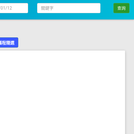
日
關
查詢
期
鍵
字
議程隨選