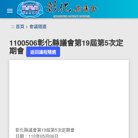
手
機
版
選
跳
:::
首頁
>
會議隨選
單
到
主
1100506彰化縣議會第19屆第5次定
要
期會
內
返回議程隨選
容
區
塊
彰化縣議會第19屆第5次定期會
日期：110年05月06日