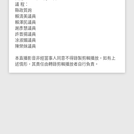
議 程：
縣政質詢
賴清美議員
賴澤民議員
謝彥慧議員
許晋揚議員
凃淑媚議員
陳榮妹議員
本直播影音非經當事人同意不得錄製剪輯播放，如有上
述情形，其責任由轉錄剪輯播放者自行負責。