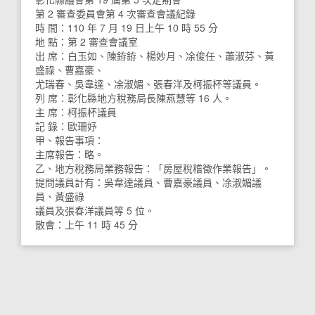
第 2 審查委員會第 4 次審查會議紀錄
時 間：110 年 7 月 19 日上午 10 時 55 分
地 點：第 2 審查會議室
出 席：白玉如、陳銌銌、楊妙月、凃俊任、蕭淑芬、黃
盛祿、曹嘉豪、
尤瑞春、吳韋達、凃淑媚、張春洋及柯振杯等議員。
列 席：彰化縣地方稅務局長陳燕慧等 16 人。
主 席：柯振杯議員
記 錄：歐珊妤
甲、報告事項：
主席報告：略。
乙、地方稅務局業務報告：「房屋稅稽徵作業報告」。
提問議員計有：吳韋達議員、曹嘉豪議員、凃淑媚議
員、黃盛祿
議員及張春洋議員等 5 位。
散會：上午 11 時 45 分