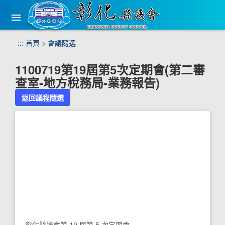
手
機
版
選
跳
:::
首頁
>
會議隨選
單
到
主
1100719第19屆第5次定期會(第二審
要
查室-地方稅務局-業務報告)
內
容
返回議程隨選
區
塊
彰化縣議會第 19 屆第 5 次定期會