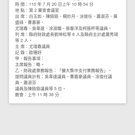
時 間：110 年 7 月 20 日上午 10 時 54 分
地 點：第 2 審查會議室
出 席：白玉如、陳銌銌、楊妙月、凃俊任、蕭淑芬、黃
盛祿、曹嘉豪、
尤瑞春、吳韋達、凃淑媚、張春洋及柯振杯等議員。
列 席：縣府財政處長劉坤松等 8 人及縣府主計處蕭秀瑛
等 2 人。
主 席：尤瑞春議員
記 錄：歐珊妤
甲、報告事項：
主席報告：略。
乙、財政處業務報告：「擴大集中支付業務報告」。
提問議員計有：吳韋達議員、曹嘉豪議員、凃俊任議
員、蕭淑芬
議員及陳銌銌議員等 5 位。
散會：上午 11 時 38 分