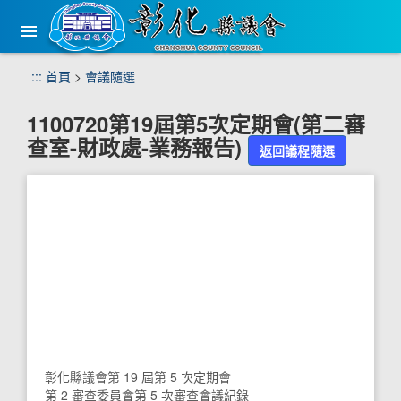
手
機
版
選
跳
:::
首頁
>
會議隨選
單
到
主
1100720第19屆第5次定期會(第二審
要
查室-財政處-業務報告)
內
返回議程隨選
容
區
塊
彰化縣議會第 19 屆第 5 次定期會
第 2 審查委員會第 5 次審查會議紀錄