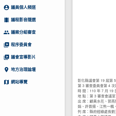
account_circle
議員個人頻道
local_movies
議程影音隨選
group
議案分組審查
video_library
程序委員會
video_library
議會宣導影片
location_on
地方治理論壇
彰化縣議會第 19 屆第 
map
網站導覽
第 3 審查委員會第 4
時 間：110 年 7 月 19 
地 點：第 3 審查會議室
出 席：顧黃水花、郭
娟、許晋揚、江熊一楓
列 席：縣府經綠處長劉玉