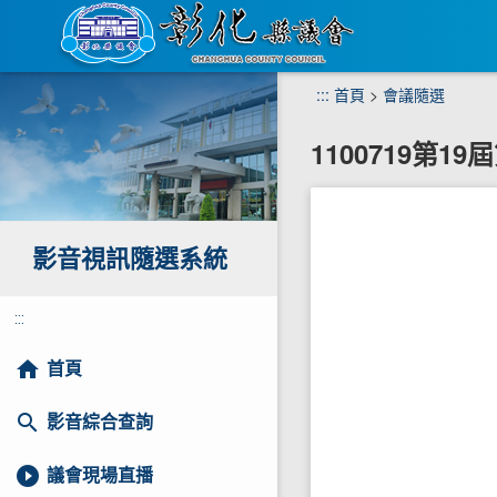
跳
:::
首頁
>
會議隨選
到
主
1100719第1
要
內
容
區
塊
影音視訊隨選系統
:::
home
首頁
search
影音綜合查詢
play_circle_filled
議會現場直播