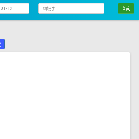
日
關
查詢
期
鍵
字
選