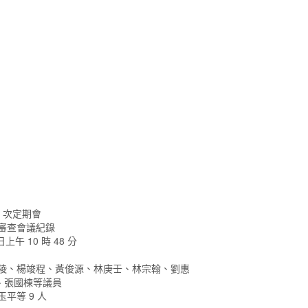
5 次定期會
 次審查會議紀錄
日上午 10 時 48 分
燕陵、楊竣程、黃俊源、林庚壬、林宗翰、劉惠
、張國棟等議員
平等 9 人