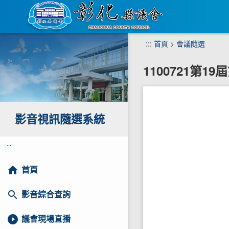
跳
:::
首頁
>
會議隨選
到
主
1100721第1
要
內
容
區
塊
影音視訊隨選系統
:::
home
首頁
search
影音綜合查詢
play_circle_filled
議會現場直播