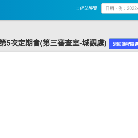
:::
網站導覽
9屆第5次定期會(第三審查室-城觀處)
返回議程隨