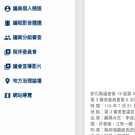
account_circle
議員個人頻道
local_movies
議程影音隨選
group
議案分組審查
video_library
程序委員會
video_library
議會宣導影片
location_on
地方治理論壇
彰化縣議會第 19 屆第 
map
網站導覽
第 3 審查委員會第 6
時 間：110 年 7 月 21 
地 點：第 3 審查會議室
出 席：顧黃水花、李
揚、許書維、江熊一楓
列 席：縣府城觀處長田飛