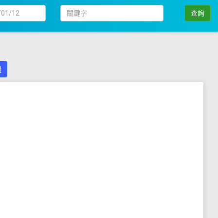
日
關
查詢
期
鍵
字
選