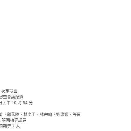
5 次定期會
 次審查會議紀錄
日上午 10 時 54 分
成濟、郭燕陵、林庚壬、林宗翰、劉惠娟、許晋
、張國棟等議員
鵬等 7 人