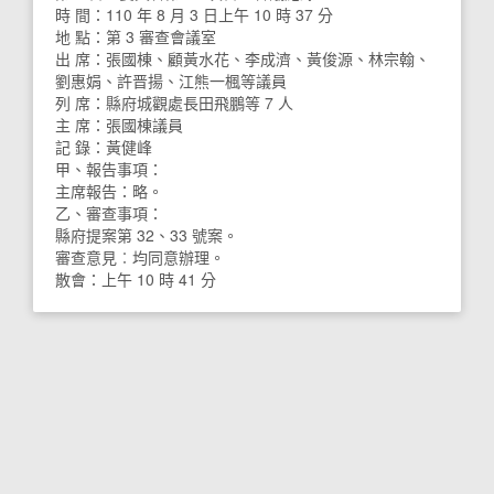
時 間：110 年 8 月 3 日上午 10 時 37 分
地 點：第 3 審查會議室
出 席：張國棟、顧黃水花、李成濟、黃俊源、林宗翰、
劉惠娟、許晋揚、江熊一楓等議員
列 席：縣府城觀處長田飛鵬等 7 人
主 席：張國棟議員
記 錄：黃健峰
甲、報告事項：
主席報告：略。
乙、審查事項：
縣府提案第 32、33 號案。
審查意見︰均同意辦理。
散會：上午 10 時 41 分