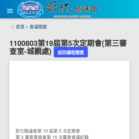
手
機
版
選
跳
:::
首頁
>
會議隨選
單
到
主
1100803第19屆第5次定期會(第三審
要
查室-城觀處)
內
返回議程隨選
容
區
塊
彰化縣議會第 19 屆第 5 次定期會
第 3 審查委員會第 15 次審查會議紀錄