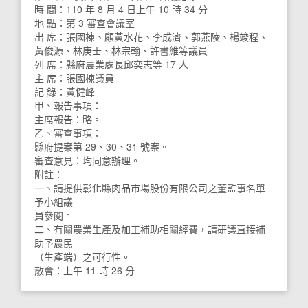
時 間：110 年 8 月 4 日上午 10 時 34 分
地 點：第 3 審查會議室
出 席：張國棟、顧黃水花、李成濟、郭燕陵、楊竣程、
黃俊源、林庚壬、林宗翰、許書維等議員
列 席：縣府農業處長邱奕志等 17 人
主 席：張國棟議員
記 錄：黃健峰
甲、報告事項：
主席報告：略。
乙、審查事項：
縣府提案第 29、30、31 號案。
審查意見︰均同意辦理。
附註：
一、請提供彰化縣肉品市場股份有限公司之董監事名單
予小組議
員參閱。
二、有關農業生產及加工補助相關經費，請研議直接補
助予農民
（生產端）之可行性。
散會：上午 11 時 26 分