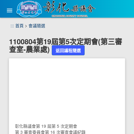
手
機
版
選
跳
:::
首頁
>
會議隨選
單
到
主
1100804第19屆第5次定期會(第三審
要
查室-農業處)
內
返回議程隨選
容
區
塊
彰化縣議會第 19 屆第 5 次定期會
第 3 審查委員會第 16 次審查會議紀錄