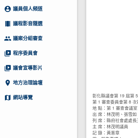
account_circle
議員個人頻道
local_movies
議程影音隨選
group
議案分組審查
video_library
程序委員會
video_library
議會宣導影片
location_on
地方治理論壇
彰化縣議會第 19 屆第 
map
網站導覽
第 1 審查委員會第 8 次審
地 點：第 1 審查會議室
出 席：林茂明、張雪
列 席：縣府社會處處長王
主 席：林茂明議員
記 錄：黃憲章