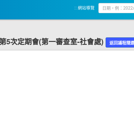
:::
網站導覽
9屆第5次定期會(第一審查室-社會處)
返回議程隨