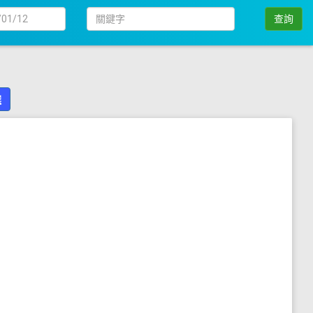
日
關
查詢
期
鍵
字
選