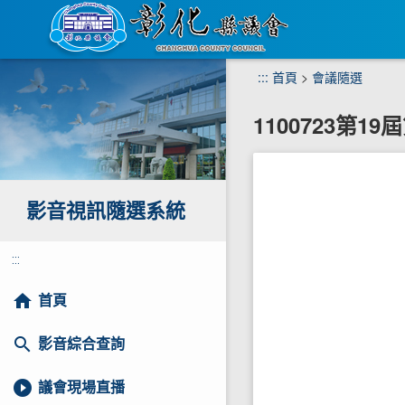
跳
:::
首頁
>
會議隨選
到
主
1100723第1
要
內
容
區
塊
影音視訊隨選系統
:::
home
首頁
search
影音綜合查詢
play_circle_filled
議會現場直播