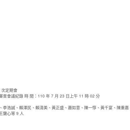
5 次定期會
查會議紀錄 時 間：110 年 7 月 23 日上午 11 時 02 分
如、李浩誠、賴澤民、賴清美、黃正盛、蕭如意、陳一惇、黃千宴、陳重嘉
蘭心等 9 人