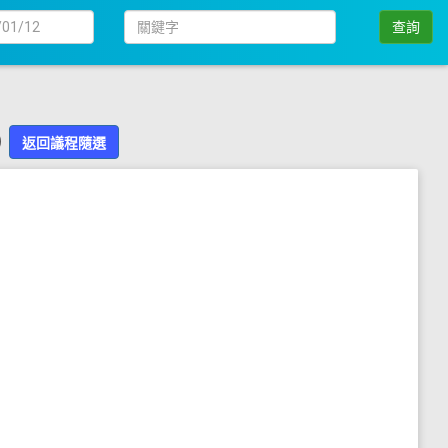
日
關
查詢
期
鍵
字
)
返回議程隨選