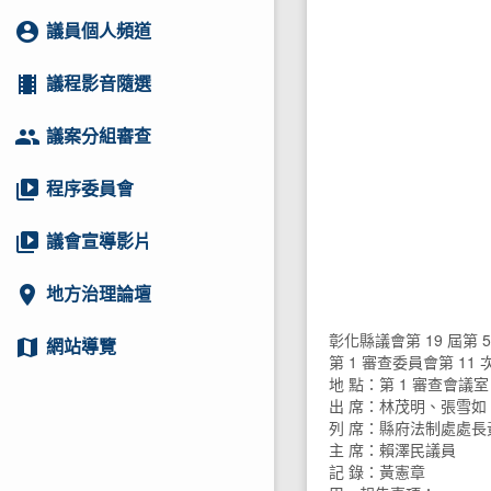
account_circle
議員個人頻道
local_movies
議程影音隨選
group
議案分組審查
video_library
程序委員會
video_library
議會宣導影片
location_on
地方治理論壇
彰化縣議會第 19 屆第 
map
網站導覽
第 1 審查委員會第 11 次
地 點：第 1 審查會議室
出 席：林茂明、張雪
列 席：縣府法制處處長黃
主 席：賴澤民議員
記 錄：黃憲章