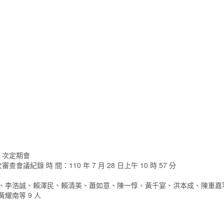
5 次定期會
審查會議紀錄 時 間：110 年 7 月 28 日上午 10 時 57 分
如、李浩誠、賴澤民、賴清美、蕭如意、陳一惇、黃千宴、洪本成、陳重嘉
耀南等 9 人