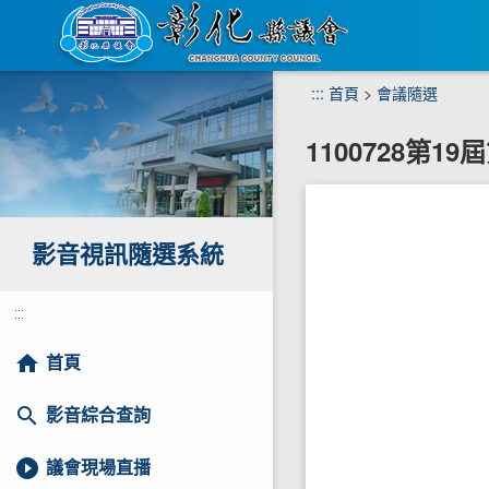
跳
:::
首頁
>
會議隨選
到
主
1100728第
要
內
容
區
塊
影音視訊隨選系統
:::
home
首頁
search
影音綜合查詢
play_circle_filled
議會現場直播