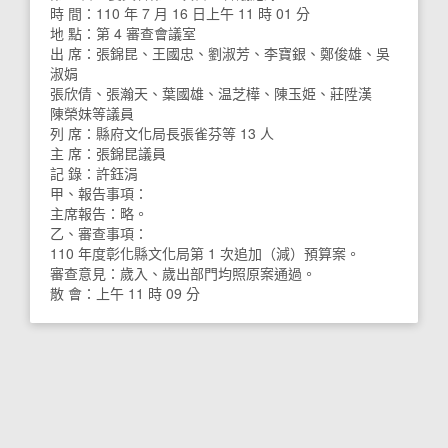
時 間：110 年 7 月 16 日上午 11 時 01 分
地 點：第 4 審查會議室
出 席：張錦昆、王國忠、劉淑芳、李寶銀、鄭俊雄、吳
淑娟
張欣倩、張瀚天、葉國雄、温芝樺、陳玉姫、莊陞漢
陳榮妹等議員
列 席：縣府文化局長張雀芬等 13 人
主 席：張錦昆議員
記 錄：許鈺涓
甲、報告事項：
主席報告：略。
乙、審查事項：
110 年度彰化縣文化局第 1 次追加（減）預算案。
審查意見：歲入、歲出部門均照原案通過。
散 會：上午 11 時 09 分