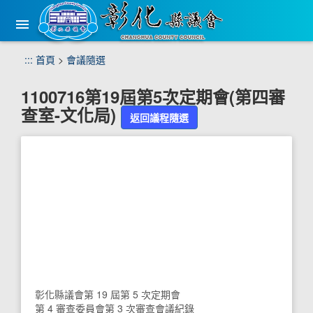
手
機
版
選
跳
:::
首頁
>
會議隨選
單
到
主
1100716第19屆第5次定期會(第四審
要
查室-文化局)
內
返回議程隨選
容
區
塊
彰化縣議會第 19 屆第 5 次定期會
第 4 審查委員會第 3 次審查會議紀錄