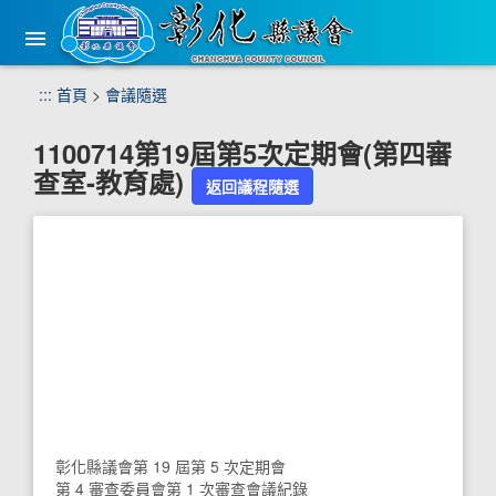
手
機
版
選
跳
:::
首頁
>
會議隨選
單
到
主
1100714第19屆第5次定期會(第四審
要
查室-教育處)
內
返回議程隨選
容
區
塊
彰化縣議會第 19 屆第 5 次定期會
第 4 審查委員會第 1 次審查會議紀錄