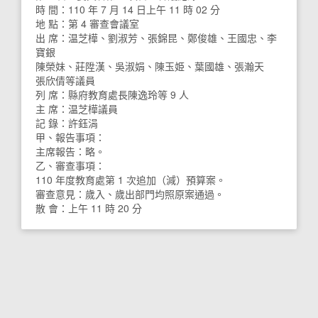
時 間：110 年 7 月 14 日上午 11 時 02 分
地 點：第 4 審查會議室
出 席：温芝樺、劉淑芳、張錦昆、鄭俊雄、王國忠、李
寶銀
陳榮妹、莊陞漢、吳淑娟、陳玉姫、葉國雄、張瀚天
張欣倩等議員
列 席：縣府教育處長陳逸玲等 9 人
主 席：温芝樺議員
記 錄：許鈺涓
甲、報告事項：
主席報告：略。
乙、審查事項：
110 年度教育處第 1 次追加（減）預算案。
審查意見：歲入、歲出部門均照原案通過。
散 會：上午 11 時 20 分