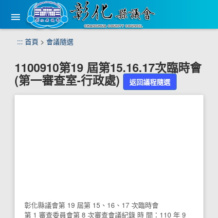
手
機
版
選
跳
:::
首頁
>
會議隨選
單
到
主
1100910第19 屆第15.16.17次臨時會
要
(第一審查室-行政處)
內
返回議程隨選
容
區
塊
彰化縣議會第 19 屆第 15、16、17 次臨時會
第 1 審查委員會第 8 次審查會議紀錄 時 間：110 年 9