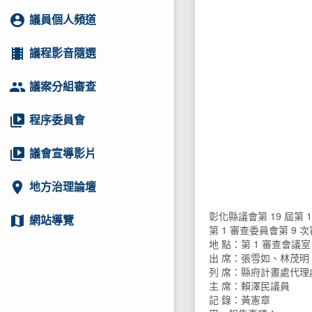
account_circle
議員個人頻道
local_movies
議程影音隨選
group
議案分組審查
video_library
程序委員會
video_library
議會宣導影片
location_on
地方治理論壇
彰化縣議會第 19 屆第 
map
網站導覽
第 1 審查委員會第 9 次審
地 點：第 1 審查會議室
出 席：張雪如、林茂
列 席：縣府計畫處代理
主 席：賴澤民議員
記 錄：黃憲章