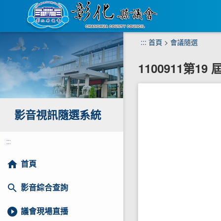
跳
:::
首頁
>
會議隨選
到
主
1100911第1
要
內
容
區
塊
影音視訊隨選系統
:::
home
首頁
search
影音綜合查詢
play_circle_filled
議會現場直播