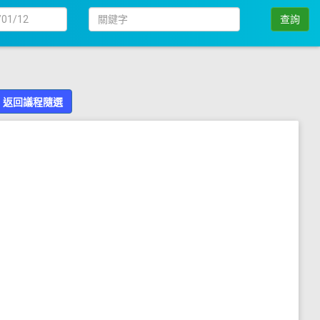
日
關
查詢
期
鍵
字
返回議程隨選