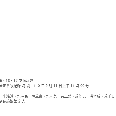
15、16、17 次臨時會
查會議紀錄 時 間：110 年 9 月 11 日上午 11 時 00 分
明、李浩誠、賴澤民、陳重嘉、賴清美、黃正盛、蕭如意、洪本成、黃千宴
處長施敏華等 人