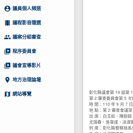
account_circle
議員個人頻道
local_movies
議程影音隨選
group
議案分組審查
video_library
程序委員會
video_library
議會宣導影片
location_on
地方治理論壇
彰化縣議會第 19 屆第 
map
網站導覽
第 2 審查委員會第 5
時 間：110 年 9 月 7 日
地 點：第 2 審查會議室
出 席：白玉如、陳銌
尤瑞春、吳韋達、凃淑
列 席：彰化縣警察局長吳