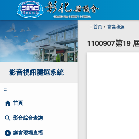
跳
:::
首頁
>
會議隨選
到
主
1100907第1
要
內
容
區
塊
影音視訊隨選系統
:::
home
首頁
search
影音綜合查詢
play_circle_filled
議會現場直播