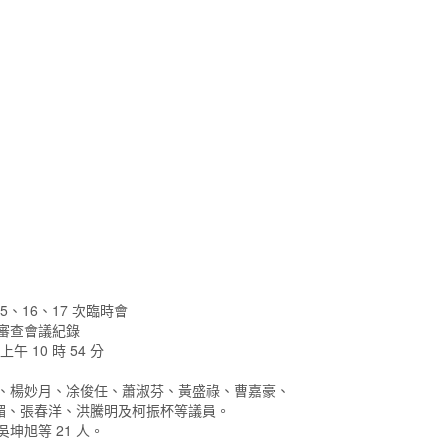
15、16、17 次臨時會
 次審查會議紀錄
上午 10 時 54 分
銌、楊妙月、凃俊任、蕭淑芬、黃盛祿、曹嘉豪、
媚、張春洋、洪騰明及柯振杯等議員。
坤旭等 21 人。