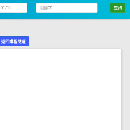
日
關
查詢
期
鍵
字
返回議程隨選