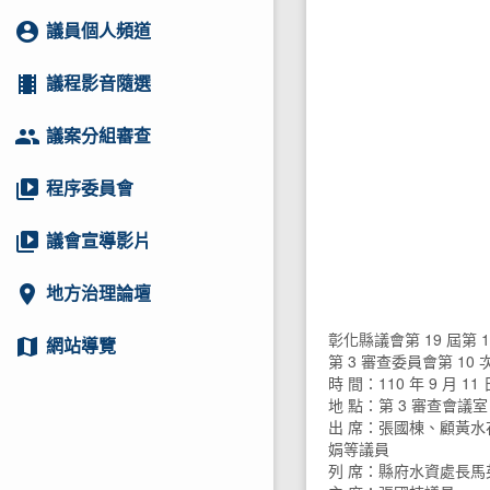
account_circle
議員個人頻道
local_movies
議程影音隨選
group
議案分組審查
video_library
程序委員會
video_library
議會宣導影片
location_on
地方治理論壇
彰化縣議會第 19 屆第 
map
網站導覽
第 3 審查委員會第 10
時 間：110 年 9 月 11 
地 點：第 3 審查會議室
出 席：張國棟、顧黃
娟等議員
列 席：縣府水資處長馬英