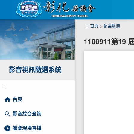
跳
:::
首頁
>
會議隨選
到
主
1100911第1
要
內
容
區
塊
影音視訊隨選系統
:::
home
首頁
search
影音綜合查詢
play_circle_filled
議會現場直播