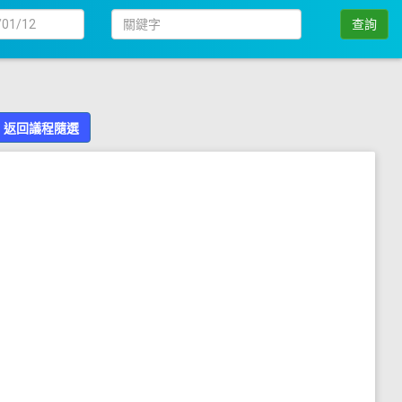
日
關
查詢
期
鍵
字
返回議程隨選