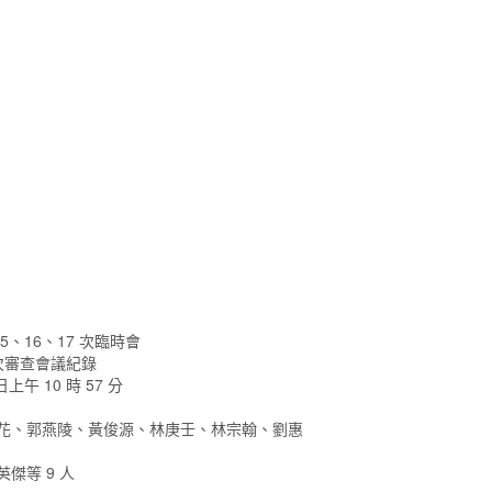
15、16、17 次臨時會
 次審查會議紀錄
日上午 10 時 57 分
水花、郭燕陵、黃俊源、林庚壬、林宗翰、劉惠
傑等 9 人