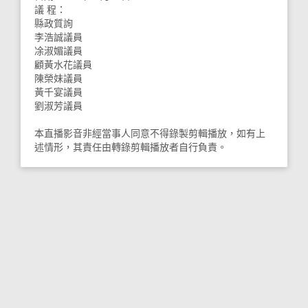
議 程：
縣政質詢
李浩誠議員
凃淑媚議員
顧黃水花議員
陳榮妹議員
黃千宴議員
劉淑芳議員
本直播影音非經當事人同意不得錄製剪輯播放，如有上
述情形，其責任由轉錄剪輯播放者自行負責。