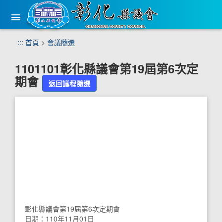
手
機
版
選
跳
:::
首頁
>
會議隨選
單
到
主
1101101彰化縣議會第19屆第6次定
要
期會
內
返回議程隨選
容
區
塊
彰化縣議會第19屆第6次定期會
日期：110年11月01日