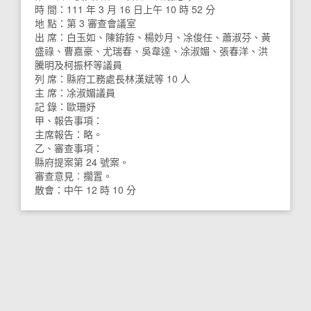
時 間：111 年 3 月 16 日上午 10 時 52 分
地 點：第 3 審查會議室
出 席：白玉如、陳銌銌、楊妙月、凃俊任、蕭淑芬、黃
盛祿、曹嘉豪、尤瑞春、吳韋達、凃淑媚、張春洋、洪
騰明及柯振杯等議員
列 席：縣府工務處長林漢斌等 10 人
主 席：凃淑媚議員
記 錄：歐珊妤
甲、報告事項：
主席報告：略。
乙、審查事項：
縣府提案第 24 號案。
審查意見︰擱置。
散會：中午 12 時 10 分