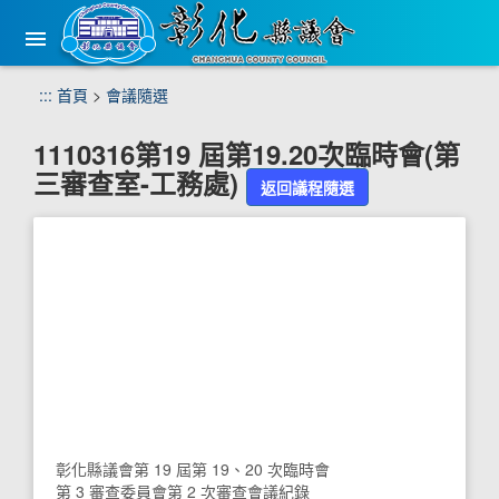
手
機
版
選
跳
:::
首頁
>
會議隨選
單
到
主
1110316第19 屆第19.20次臨時會(第
要
三審查室-工務處)
內
返回議程隨選
容
區
塊
彰化縣議會第 19 屆第 19、20 次臨時會
第 3 審查委員會第 2 次審查會議紀錄