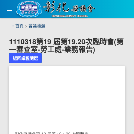
手
機
版
選
跳
:::
首頁
>
會議隨選
單
到
主
1110318第19 屆第19.20次臨時會(第
要
一審查室-勞工處-業務報告)
內
容
返回議程隨選
區
塊
彰化縣議會第 19 屆第 19、20 次臨時會