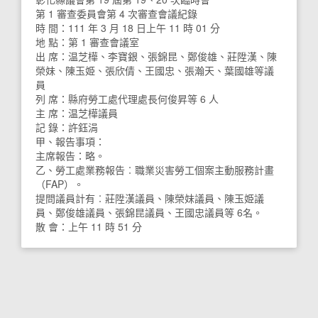
第 1 審查委員會第 4 次審查會議紀錄
時 間：111 年 3 月 18 日上午 11 時 01 分
地 點：第 1 審查會議室
出 席：温芝樺、李寶銀、張錦昆、鄭俊雄、莊陞漢、陳
榮妹、陳玉姫、張欣倩、王國忠、張瀚天、葉國雄等議
員
列 席：縣府勞工處代理處長何俊昇等 6 人
主 席：温芝樺議員
記 錄：許鈺涓
甲、報告事項：
主席報告：略。
乙、勞工處業務報告︰職業災害勞工個案主動服務計畫
（FAP）。
提問議員計有︰莊陞漢議員、陳榮妹議員、陳玉姫議
員、鄭俊雄議員、張錦昆議員、王國忠議員等 6名。
散 會：上午 11 時 51 分