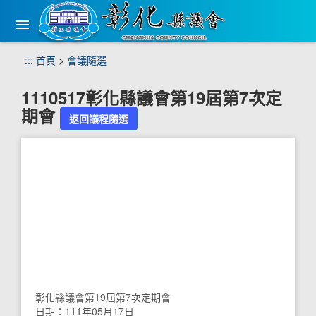
手
機
版
選
跳
:::
首頁
>
會議隨選
單
到
主
1110517彰化縣議會第19屆第7次定
要
期會
內
返回議程隨選
容
區
塊
彰化縣議會第19屆第7次定期會
日期：111年05月17日