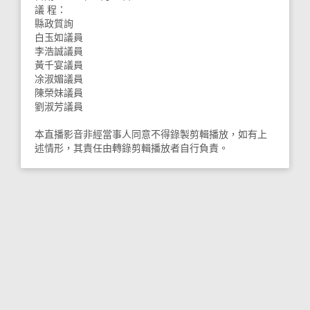
議 程：
縣政質詢
白玉如議員
李浩誠議員
黃千宴議員
凃淑媚議員
陳榮妹議員
劉淑芳議員
本直播影音非經當事人同意不得錄製剪輯播放，如有上
述情形，其責任由轉錄剪輯播放者自行負責。