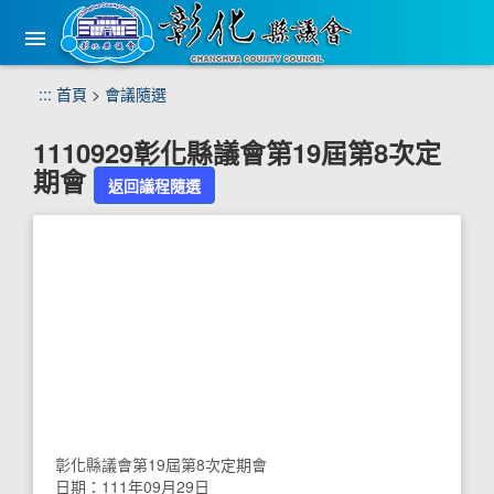
手
機
版
選
跳
:::
首頁
>
會議隨選
單
到
主
1110929彰化縣議會第19屆第8次定
要
期會
內
返回議程隨選
容
區
塊
彰化縣議會第19屆第8次定期會
日期：111年09月29日