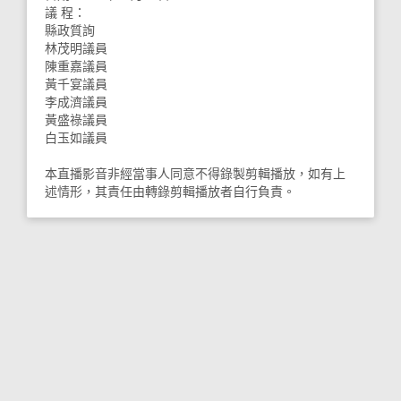
議 程：
縣政質詢
林茂明議員
陳重嘉議員
黃千宴議員
李成濟議員
黃盛祿議員
白玉如議員
本直播影音非經當事人同意不得錄製剪輯播放，如有上
述情形，其責任由轉錄剪輯播放者自行負責。