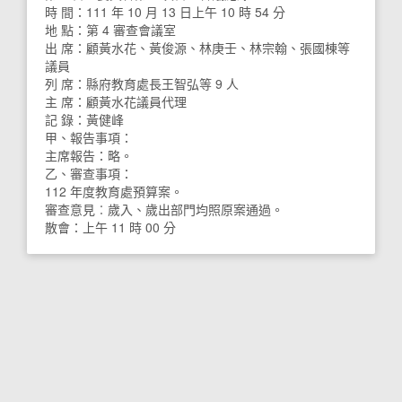
時 間：111 年 10 月 13 日上午 10 時 54 分
地 點：第 4 審查會議室
出 席：顧黃水花、黃俊源、林庚壬、林宗翰、張國棟等
議員
列 席：縣府教育處長王智弘等 9 人
主 席：顧黃水花議員代理
記 錄：黃健峰
甲、報告事項：
主席報告：略。
乙、審查事項：
112 年度教育處預算案。
審查意見︰歲入、歲出部門均照原案通過。
散會：上午 11 時 00 分