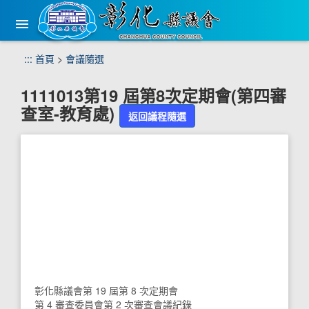
手
機
版
選
跳
:::
首頁
>
會議隨選
單
到
主
1111013第19 屆第8次定期會(第四審
要
查室-教育處)
內
返回議程隨選
容
區
塊
彰化縣議會第 19 屆第 8 次定期會
第 4 審查委員會第 2 次審查會議紀錄