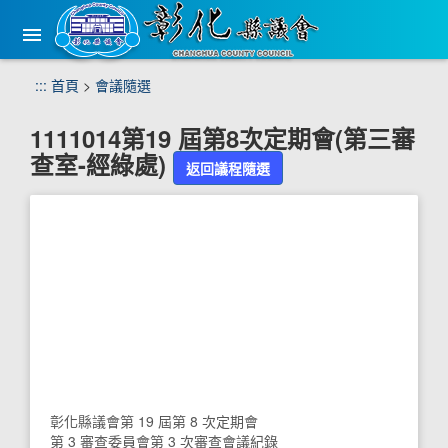
手
機
版
選
跳
:::
首頁
>
會議隨選
單
到
主
1111014第19 屆第8次定期會(第三審
要
查室-經綠處)
內
返回議程隨選
容
區
塊
彰化縣議會第 19 屆第 8 次定期會
第 3 審查委員會第 3 次審查會議紀錄