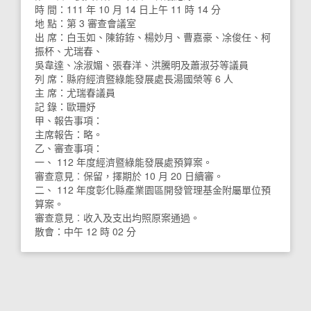
時 間：111 年 10 月 14 日上午 11 時 14 分
地 點：第 3 審查會議室
出 席：白玉如、陳銌銌、楊妙月、曹嘉豪、凃俊任、柯
振杯、尤瑞春、
吳韋達、凃淑媚、張春洋、洪騰明及蕭淑芬等議員
列 席：縣府經濟暨綠能發展處長湯國榮等 6 人
主 席：尤瑞春議員
記 錄：歐珊妤
甲、報告事項：
主席報告：略。
乙、審查事項：
一、 112 年度經濟暨綠能發展處預算案。
審查意見︰保留，擇期於 10 月 20 日續審。
二、 112 年度彰化縣產業園區開發管理基金附屬單位預
算案。
審查意見︰收入及支出均照原案通過。
散會：中午 12 時 02 分