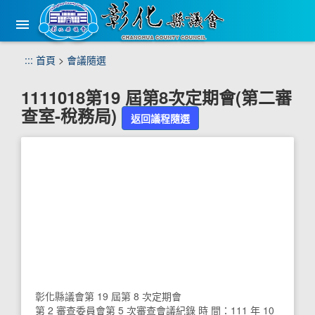
手
機
版
選
跳
:::
首頁
>
會議隨選
單
到
主
1111018第19 屆第8次定期會(第二審
要
查室-稅務局)
內
返回議程隨選
容
區
塊
彰化縣議會第 19 屆第 8 次定期會
第 2 審查委員會第 5 次審查會議紀錄 時 間：111 年 10