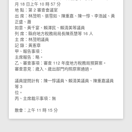
月 18 日上午 10 時 57 分
地 點：第 2 審查會議室
出 席：林茂明、張雪如、陳重嘉、陳一惇、李浩誠、黃
正盛、蕭
如意、黃千宴、賴澤民、賴清美等議員
列 席：縣府地方稅務局局長陳燕慧等 16 人
主 席：林茂明議員
記 錄：黃憲章
甲、報告事項：
主席報告：略。
乙、審查事項：審查 112 年度地方稅務局預算案。
審查意見：歲入、歲出部門均照原案通過。
議員提問計有：陳一惇議員丶賴清美議員、陳重嘉議員
等 3
位。
丙、主席裁示事項：無
散會：上午 11 時 15 分