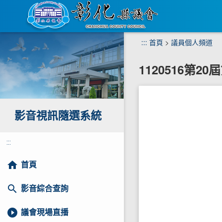
跳
:::
首頁
>
議員個人頻道
到
主
1120516第
要
內
容
區
塊
影音視訊隨選系統
:::
home
首頁
search
影音綜合查詢
play_circle_filled
議會現場直播