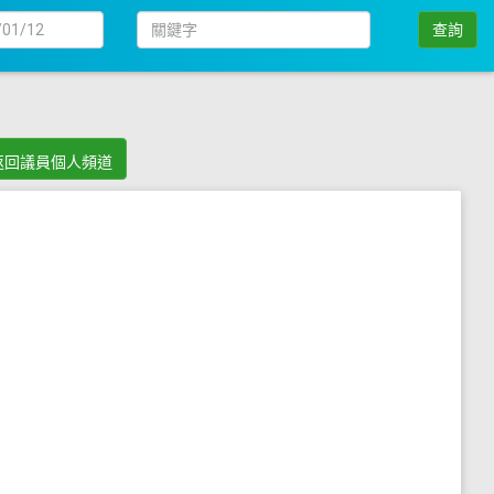
日
關
查詢
期
鍵
字
返回議員個人頻道