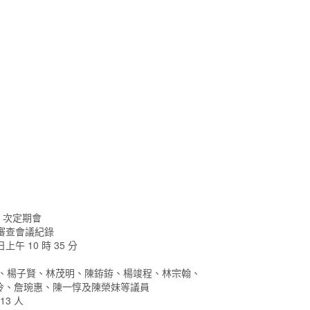
1 次定期會
次審查會議紀錄
日上午 10 時 35 分
清、楊子賢、林茂明、陳銌銌、楊竣程、林宗翰、
伶、詹琬惠、陳一惇及陳榮妹等議員
3 人