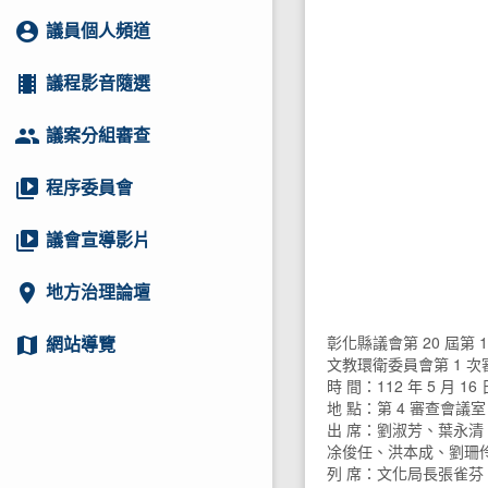
account_circle
議員個人頻道
local_movies
議程影音隨選
group
議案分組審查
video_library
程序委員會
video_library
議會宣導影片
location_on
地方治理論壇
彰化縣議會第 20 屆第 
map
網站導覽
文教環衛委員會第 1 
時 間：112 年 5 月 16 
地 點：第 4 審查會議室
出 席：劉淑芳、葉永
凃俊任、洪本成、劉珊
列 席：文化局長張雀芬 1