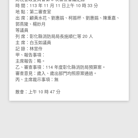
時 間：113 年 11 月 11 日上午 10 時 33 分
地 點：第二審查室
出 席：顧黃水花、劉惠娟、柯振杯、劉惠娟、陳重嘉、
郭燕陵、楊妙月
等議員
列 席：彰化縣消防局局長施順仁等 20 人
主 席：白玉如議員
記 錄：林昱伶
甲、報告事項：
主席報告：略。
乙、審查事項：114 年度彰化縣消防局預算案。
審查意見：歲入、歲出部門均照原案通過。
丙、主席裁示事項：無
散會：上午 10 時 47 分