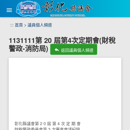
手
機
版
選
跳
:::
首頁
>
議員個人頻道
單
到
主
1131111第 20 屆第4次定期會(財稅
要
警政-消防局)
內
reply
返回議員個人頻道
容
區
塊
彰化縣議會第 2 0 屆 第 4 次 定 期 會
財稅警政委員會第 3 次審查會議紀錄