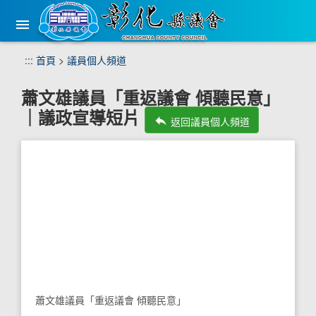
手
機
版
選
跳
:::
首頁
>
議員個人頻道
單
到
主
蕭文雄議員「重返議會 傾聽民意」
要
｜議政宣導短片
內
reply
返回議員個人頻道
容
區
塊
蕭文雄議員「重返議會 傾聽民意」