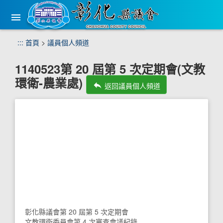
手
機
版
選
跳
:::
首頁
>
議員個人頻道
單
到
主
1140523第 20 屆第 5 次定期會(文教
要
環衛-農業處)
內
reply
返回議員個人頻道
容
區
塊
彰化縣議會第 20 屆第 5 次定期會
文教環衛委員會第 4 次審查會議紀錄