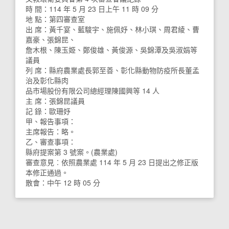
時 間：114 年 5 月 23 日上午 11 時 09 分
地 點：第四審查室
出 席：黃千宴、藍駿宇、施佩妤、林小琪、周君綾、曹
嘉豪、張錦昆、
詹木根、陳玉姫、鄭俊雄、黃俊源、吳錦潭及吳淑娟等
議員
列 席：縣府農業處長郭至善、彰化縣動物防疫所長董孟
治及彰化縣肉
品市場股份有限公司總經理陳國興等 14 人
主 席：張錦昆議員
記 錄：歐珊妤
甲、報告事項：
主席報告：略。
乙、審查事項：
縣府提案第 3 號案。(農業處)
審查意見︰依照農業處 114 年 5 月 23 日提出之修正版
本修正通過。
散會：中午 12 時 05 分