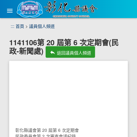
手
機
版
選
跳
:::
首頁
>
議員個人頻道
單
到
主
1141106第 20 屆第 6 次定期會(民
要
政-新聞處)
內
reply
返回議員個人頻道
容
區
塊
彰化縣議會第 20 屆第 6 次定期會
民政委員會第 2 次審查會議紀錄