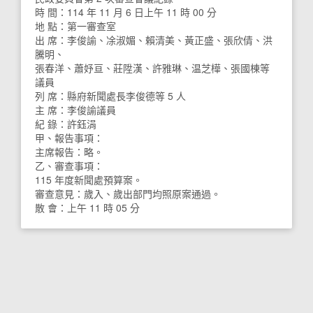
時 間：114 年 11 月 6 日上午 11 時 00 分
地 點：第一審查室
出 席：李俊諭、凃淑媚、賴清美、黃正盛、張欣倩、洪
騰明、
張春洋、蕭妤亘、莊陞漢、許雅琳、温芝樺、張國棟等
議員
列 席：縣府新聞處長李俊德等 5 人
主 席：李俊諭議員
紀 錄：許鈺涓
甲、報告事項：
主席報告：略。
乙、審查事項：
115 年度新聞處預算案。
審查意見：歲入、歲出部門均照原案通過。
散 會：上午 11 時 05 分