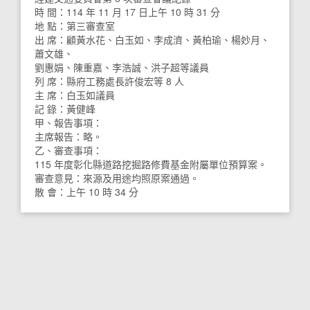
時 間：114 年 11 月 17 日上午 10 時 31 分
地 點：第三審查室
出 席：顧黃水花、白玉如、李成濟、黃柏瑜、楊妙月、
蕭文雄、
劉惠娟、陳重嘉、李浩誠、洪子超等議員
列 席：縣府工務處長許俊宏等 8 人
主 席：白玉如議員
記 錄：黃健峰
甲、報告事項：
主席報告：略。
乙、審查事項：
115 年度彰化縣道路挖掘路修費基金附屬單位預算案。
審查意見：來源及用途均照原案通過。
散 會：上午 10 時 34 分