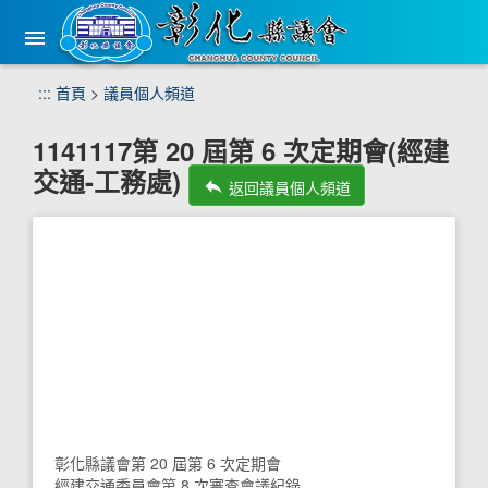
手
機
版
選
跳
:::
首頁
>
議員個人頻道
單
到
主
1141117第 20 屆第 6 次定期會(經建
要
交通-工務處)
內
reply
返回議員個人頻道
容
區
塊
彰化縣議會第 20 屆第 6 次定期會
經建交通委員會第 8 次審查會議紀錄