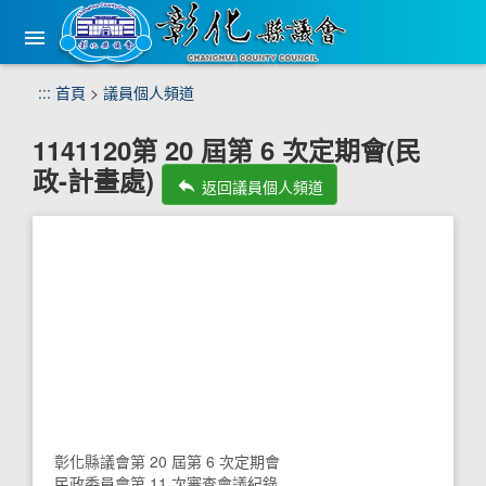
手
機
版
選
跳
:::
首頁
>
議員個人頻道
單
到
主
1141120第 20 屆第 6 次定期會(民
要
政-計畫處)
內
reply
返回議員個人頻道
容
區
塊
彰化縣議會第 20 屆第 6 次定期會
民政委員會第 11 次審查會議紀錄