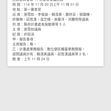
時 間：114 年 11 月 20 日上午 11 時 01 分
地 點：第一審查室
出 席：張雪如、李俊諭、賴清美、蕭妤亘、張國棟、
許雅琳、莊陞漢、温芝樺、張春洋、洪騰明等議員
列 席：縣府計畫處長施敏華等 5 人
主 席：張雪如議員
紀 錄：許鈺涓
甲、報告事項：
主席報告：略。
乙、計畫處業務報告：數位便民櫃臺業務簡報。
提問議員計有︰賴清美議員、莊陞漢議員等 2 名。
散 會：上午 11 時 24 分