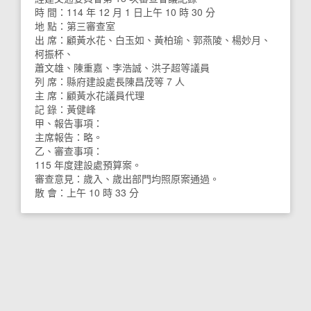
時 間：114 年 12 月 1 日上午 10 時 30 分
地 點：第三審查室
出 席：顧黃水花、白玉如、黃柏瑜、郭燕陵、楊妙月、
柯振杯、
蕭文雄、陳重嘉、李浩誠、洪子超等議員
列 席：縣府建設處長陳昌茂等 7 人
主 席：顧黃水花議員代理
記 錄：黃健峰
甲、報告事項：
主席報告：略。
乙、審查事項：
115 年度建設處預算案。
審查意見：歲入、歲出部門均照原案通過。
散 會：上午 10 時 33 分