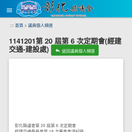
手
機
版
選
跳
:::
首頁
>
議員個人頻道
單
到
主
1141201第 20 屆第 6 次定期會(經建
要
交通-建設處)
內
reply
返回議員個人頻道
容
區
塊
彰化縣議會第 20 屆第 6 次定期會
經建交通委員會第 18 次審查會議紀錄