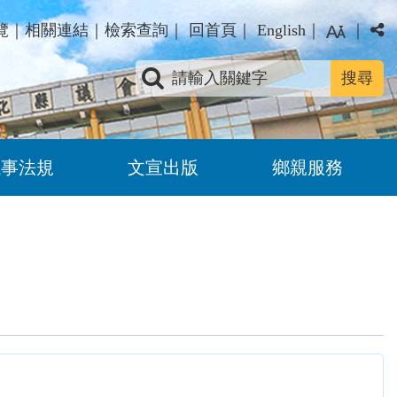
覽
｜
相關連結
｜
檢索查詢
｜
回首頁
｜
English
｜
｜
關鍵字查詢
議事法規
文宣出版
鄉親服務