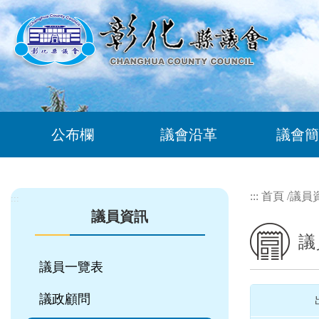
跳到主要內容區塊
公布欄
議會沿革
議會簡
:::
首頁
/
議員
:::
議員資訊
議
議員一覽表
議政顧問