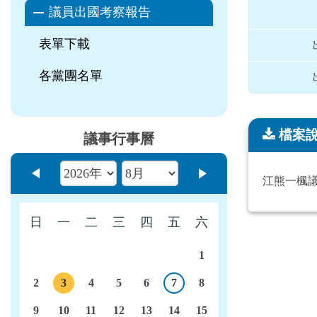
議員出國考察報告
表單下載
各黨團名單
檔案
議事行事曆
檔案說明
上個月
下個月
江熊一楓
日
一
二
三
四
五
六
1
2
3
4
5
6
7
8
今日
議程
9
10
11
12
13
14
15