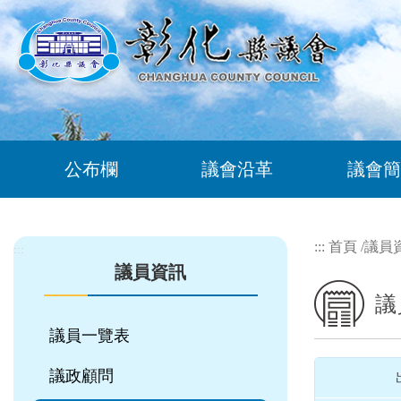
跳到主要內容區塊
公布欄
議會沿革
議會簡
:::
首頁
/
議員
:::
議員資訊
議
議員一覽表
議政顧問