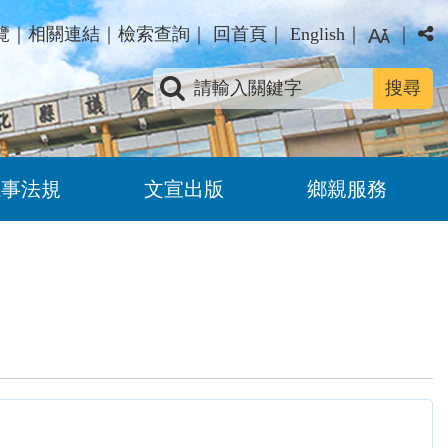
覽
｜
相關連結
｜
檢索查詢
｜
回首頁
｜
English
｜
｜
關鍵字查詢
議事法規
文宣出版
鄉親服務