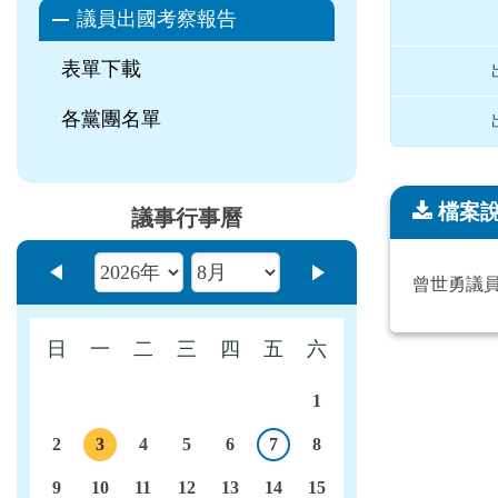
議員出國考察報告
表單下載
各黨團名單
檔案
議事行事曆
檔案說明
上個月
下個月
曾世勇議
日
一
二
三
四
五
六
1
2
3
4
5
6
7
8
今日
議程
9
10
11
12
13
14
15