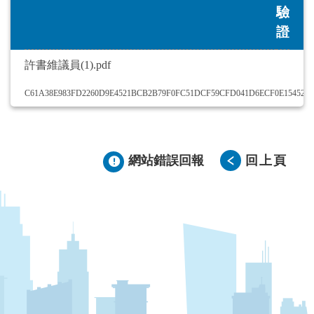
驗
證
許書維議員(1).pdf
C61A38E983FD2260D9E4521BCB2B79F0FC51DCF59CFD041D6ECF0E15452B
網站錯誤回報
回上頁