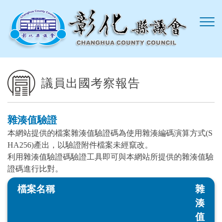
跳到主要內容區塊
議員出國考察報告
雜湊值驗證
本網站提供的檔案雜湊值驗證碼為使用雜湊編碼演算方式(S
HA256)產出，以驗證附件檔案未經竄改。
利用雜湊值驗證碼驗證工具即可與本網站所提供的雜湊值驗
證碼進行比對。
檔案名稱
雜
湊
值